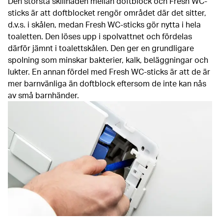
Den största skillnaden mellan doftblock och Fresh WC-
sticks är att doftblocket rengör området där det sitter,
d.v.s. i skålen, medan Fresh WC-sticks gör nytta i hela
toaletten. Den löses upp i spolvattnet och fördelas
därför jämnt i toalettskålen. Den ger en grundligare
spolning som minskar bakterier, kalk, beläggningar och
lukter. En annan fördel med Fresh WC-sticks är att de är
mer barnvänliga än doftblock eftersom de inte kan nås
av små barnhänder.