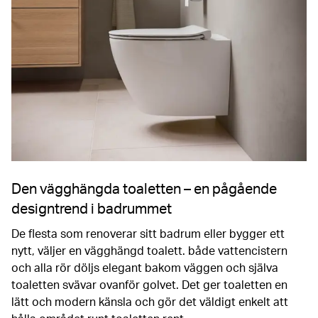
Den vägghängda toaletten – en pågående
designtrend i badrummet
De flesta som renoverar sitt badrum eller bygger ett
nytt, väljer en vägghängd toalett. både vattencistern
och alla rör döljs elegant bakom väggen och själva
toaletten svävar ovanför golvet. Det ger toaletten en
lätt och modern känsla och gör det väldigt enkelt att